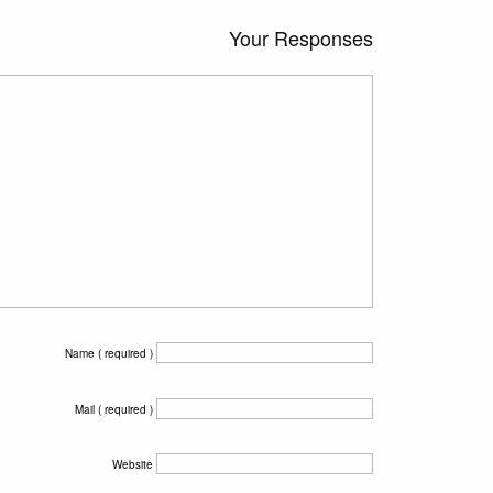
Your Responses
Name ( required )
Mail ( required )
Website