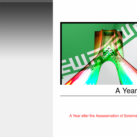
A Year
A Year after the Assassination of Solei