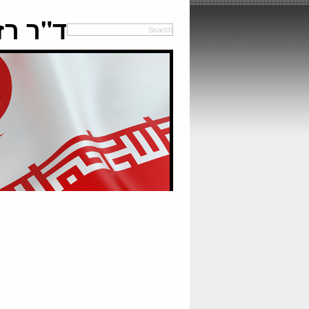
ד"ר רז צימט 