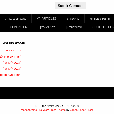
הרצאות נבחרות
בתקשורת
MY ARTICLES
מאמרים בעברית
SPOTLIGHT ON
זרקור לאיראן
מבט לאיראן
CONTACT ME
פוסטים אחרונים
מנהיג איראן בצ
“עדיין יש אוויר ל
“מבט לאיראן” – ג
“מבט לאיראן” – ג
odile Ayatollah’
© 2026 ד"ר רז צימט DR. Raz Zimmt
Monochrome Pro WordPress Theme
by
Graph Paper Press