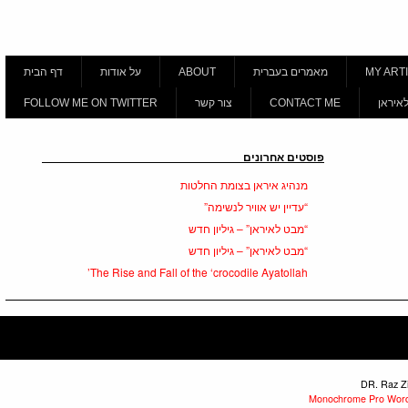
MY A
מאמרים בעברית
ABOUT
על אודות
דף הבית
אן
CONTACT ME
צור קשר
FOLLOW ME ON TWITTER
פוסטים אחרונים
מנהיג איראן בצומת החלטות
“עדיין יש אוויר לנשימה”
“מבט לאיראן” – גיליון חדש
“מבט לאיראן” – גיליון חדש
The Rise and Fall of the ‘crocodile Ayatollah’
Monochrome Pro 