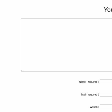
Y
Name ( required )
Mail ( required )
Website