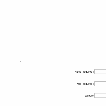
Name ( required )
Mail ( required )
Website