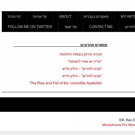
MY A
מאמרים בעברית
ABOUT
על אודות
דף הבית
אן
CONTACT ME
צור קשר
FOLLOW ME ON TWITTER
פוסטים אחרונים
מנהיג איראן בצומת החלטות
“עדיין יש אוויר לנשימה”
“מבט לאיראן” – גיליון חדש
“מבט לאיראן” – גיליון חדש
The Rise and Fall of the ‘crocodile Ayatollah’
Monochrome Pro 